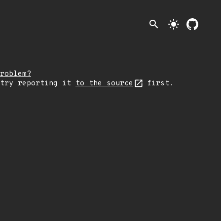
search
light_mode
roblem?
 try reporting it
to the source
first.