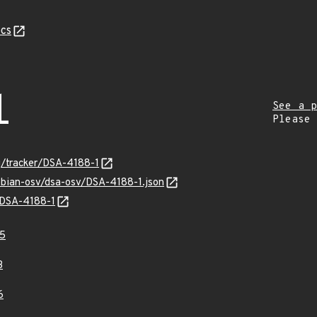
cs
1
See a p
Please
rg/tracker/DSA-4188-1
ebian-osv/dsa-osv/DSA-4188-1.json
s/DSA-4188-1
5
3
6