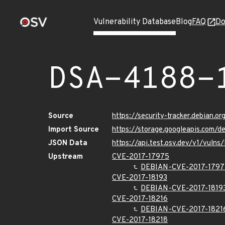
Vulnerability Database
Blog
FAQ
Do
DSA-4188-
Source
https://security-tracker.debian.o
Import Source
https://storage.googleapis.com/d
JSON Data
https://api.test.osv.dev/v1/vuln
Upstream
CVE-2017-17975
DEBIAN-CVE-2017-1797
CVE-2017-18193
DEBIAN-CVE-2017-1819
CVE-2017-18216
DEBIAN-CVE-2017-1821
CVE-2017-18218