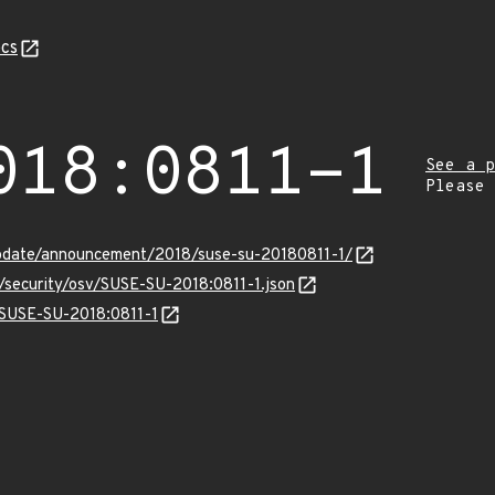
cs
018:0811-1
See a p
Please
pdate/announcement/2018/suse-su-20180811-1/
s/security/osv/SUSE-SU-2018:0811-1.json
s/SUSE-SU-2018:0811-1