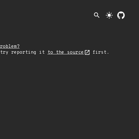
search
light_mode
roblem?
 try reporting it
to the source
first.