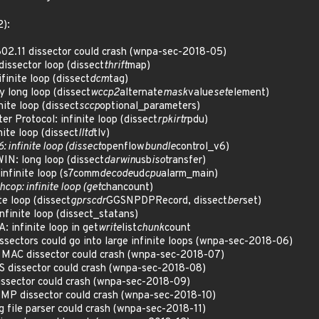
2):
2.11 dissector could crash (wnpa-sec-2018-05)
dissector loop (dissect
thrift
map)
inite loop (dissect
dcm
tag)
long loop (dissect
wccp2
alternate
mask
value
set
element)
ite loop (dissect
sccp
optional_parameters)
 Protocol: infinite loop (dissect
rpkirtr
pdu)
ite loop (dissect
lltd
tlv)
6: infinite loop (dissect
openflow
bundle
control_v6)
: long loop (dissect
darwin
usb
iso
transfer)
finite loop (s7comm
decode
ud
cpu
alarm_main)
cop: infinite loop (get
chancount)
e loop (dissect
gprscdr
GGSNPDPRecord, dissect
ber
set)
inite loop (dissect_statans)
infinite loop in get
write
list
chunk
count
sectors could go into large infinite loops (wnpa-sec-2018-06)
AC dissector could crash (wnpa-sec-2018-07)
 dissector could crash (wnpa-sec-2018-08)
ssector could crash (wnpa-sec-2018-09)
P dissector could crash (wnpa-sec-2018-10)
file parser could crash (wnpa-sec-2018-11)