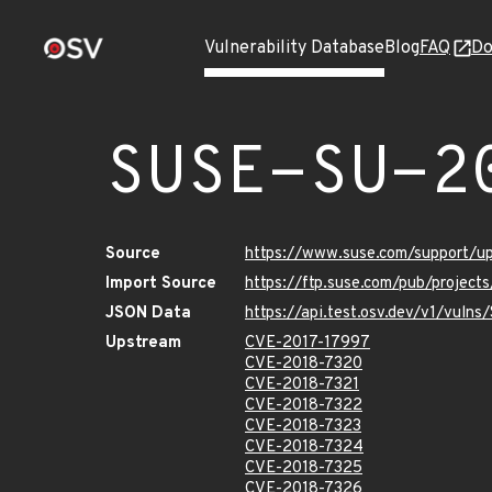
Vulnerability Database
Blog
FAQ
Do
SUSE-SU-2
Source
https://www.suse.com/support/u
Import Source
https://ftp.suse.com/pub/project
JSON Data
https://api.test.osv.dev/v1/vuln
Upstream
CVE-2017-17997
CVE-2018-7320
CVE-2018-7321
CVE-2018-7322
CVE-2018-7323
CVE-2018-7324
CVE-2018-7325
CVE-2018-7326