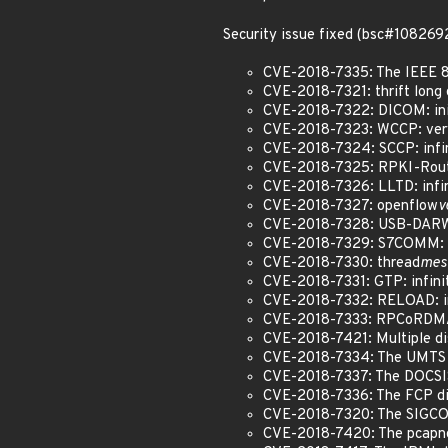
Security issue fixed (bsc#108269
CVE-2018-7335: The IEEE 80
CVE-2018-7321: thrift long 
CVE-2018-7322: DICOM: inif
CVE-2018-7323: WCCP: very 
CVE-2018-7324: SCCP: infin
CVE-2018-7325: RPKI-Router
CVE-2018-7326: LLTD: infin
CVE-2018-7327: openflow
v
CVE-2018-7328: USB-DARWIN
CVE-2018-7329: S7COMM: in
CVE-2018-7330: thread
mesh
CVE-2018-7331: GTP: infinit
CVE-2018-7332: RELOAD: inf
CVE-2018-7333: RPCoRDMA: 
CVE-2018-7421: Multiple dis
CVE-2018-7334: The UMTS M
CVE-2018-7337: The DOCSIS
CVE-2018-7336: The FCP di
CVE-2018-7320: The SIGCOM
CVE-2018-7420: The pcapng 