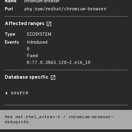
Name
chromium-browser
Purl
pkg:rpm/redhat/chromium-browser
Affected ranges
Type
ECOSYSTEM
Events
Introduced
0
Fixed
0:77.0.3865.120-2.el6_10
Database specific
source
Red Hat:rhel_extras:6
/
chromium-browser-
debuginfo