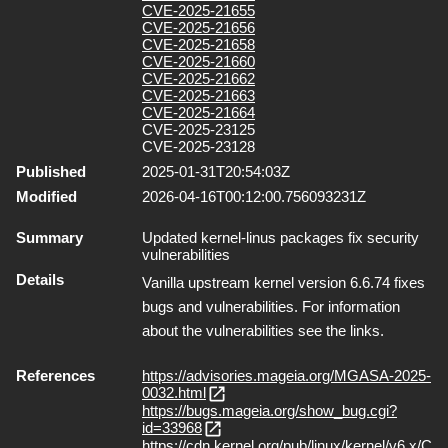
CVE-2025-21655
CVE-2025-21656
CVE-2025-21658
CVE-2025-21660
CVE-2025-21662
CVE-2025-21663
CVE-2025-21664
CVE-2025-23125
CVE-2025-23128
Published
2025-01-31T20:54:03Z
Modified
2026-04-16T00:12:00.756093231Z
Summary
Updated kernel-linus packages fix security
vulnerabilities
Details
Vanilla upstream kernel version 6.6.74 fixes
bugs and vulnerabilities. For information
about the vulnerabilities see the links.
References
https://advisories.mageia.org/MGASA-2025-
0032.html
https://bugs.mageia.org/show_bug.cgi?
id=33968
https://cdn.kernel.org/pub/linux/kernel/v6.x/C