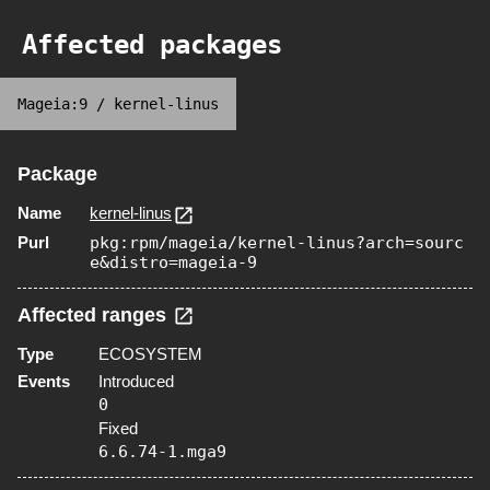
Affected packages
Mageia:9
/
kernel-linus
Package
Name
kernel-linus
Purl
pkg:rpm/mageia/kernel-linus?arch=sourc
e&distro=mageia-9
Affected ranges
Type
ECOSYSTEM
Events
Introduced
0
Fixed
6.6.74-1.mga9