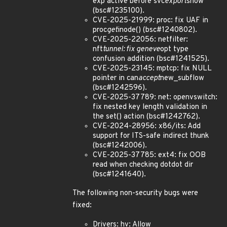
exp active before svc
export
show
(bsc#1235100).
CVE-2025-21999: proc: fix UAF in
proc
get
inode() (bsc#1240802).
CVE-2025-22056: netfilter:
nft
tunnel: fix geneve
opt type
confusion addition (bsc#1241525).
CVE-2025-23145: mptcp: fix NULL
pointer in can
accept
new_subflow
(bsc#1242596).
CVE-2025-37789: net: openvswitch:
fix nested key length validation in
the set() action (bsc#1242762).
CVE-2024-28956: x86/its: Add
support for ITS-safe indirect thunk
(bsc#1242006).
CVE-2025-37785: ext4: fix OOB
read when checking dotdot dir
(bsc#1241640).
The following non-security bugs were
fixed:
Drivers: hv: Allow