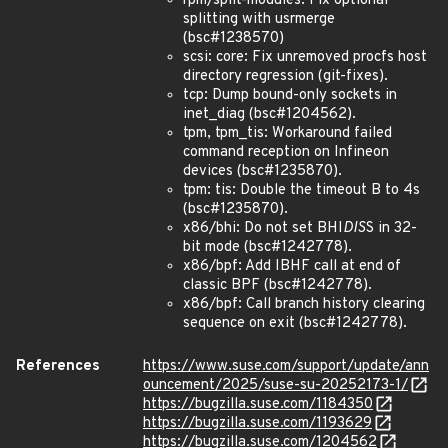
rpm/split-modules: Fix optional
splitting with usrmerge
(bsc#1238570)
scsi: core: Fix unremoved procfs host
directory regression (git-fixes).
tcp: Dump bound-only sockets in
inet_diag (bsc#1204562).
tpm, tpm_tis: Workaround failed
command reception on Infineon
devices (bsc#1235870).
tpm: tis: Double the timeout B to 4s
(bsc#1235870).
x86/bhi: Do not set BHI
DIS
S in 32-
bit mode (bsc#1242778).
x86/bpf: Add IBHF call at end of
classic BPF (bsc#1242778).
x86/bpf: Call branch history clearing
sequence on exit (bsc#1242778).
References
https://www.suse.com/support/update/ann
ouncement/2025/suse-su-20252173-1/
https://bugzilla.suse.com/1184350
https://bugzilla.suse.com/1193629
https://bugzilla.suse.com/1204562