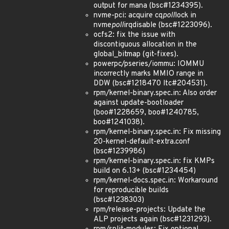
output for mana (bsc#1234395).
nvme-pci: acquire cq
poll
lock in
nvme
poll
irqdisable (bsc#1223096).
ocfs2: fix the issue with
discontiguous allocation in the
global_bitmap (git-fixes).
powerpc/pseries/iommu: IOMMU
incorrectly marks MMIO range in
DDW (bsc#1218470 ltc#204531).
rpm/kernel-binary.spec.in: Also order
against update-bootloader
(boo#1228659, boo#1240785,
boo#1241038).
rpm/kernel-binary.spec.in: Fix missing
20-kernel-default-extra.conf
(bsc#1239986)
rpm/kernel-binary.spec.in: fix KMPs
build on 6.13+ (bsc#1234454)
rpm/kernel-docs.spec.in: Workaround
for reproducible builds
(bsc#1238303)
rpm/release-projects: Update the
ALP projects again (bsc#1231293).