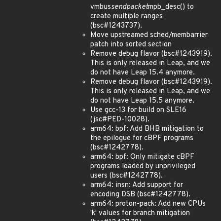
vmbus
sendpacket
mpb_desc() to
create multiple ranges
(bsc#1243737).
Move upstreamed sched/membarrier
patch into sorted section
Remove debug flavor (bsc#1243919).
This is only released in Leap, and we
do not have Leap 15.4 anymore.
Remove debug flavor (bsc#1243919).
This is only released in Leap, and we
do not have Leap 15.5 anymore.
Use gcc-13 for build on SLE16
(jsc#PED-10028).
arm64: bpf: Add BHB mitigation to
the epilogue for cBPF programs
(bsc#1242778).
arm64: bpf: Only mitigate cBPF
programs loaded by unprivileged
users (bsc#1242778).
arm64: insn: Add support for
encoding DSB (bsc#1242778).
arm64: proton-pack: Add new CPUs
'k' values for branch mitigation