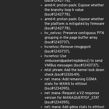
(bsc#1242778).
arm64: proton-pack: Expose whether
the branchy loop k value
(bsc#1242778).
arm64: proton-pack: Expose whether
the platform is mitigated by firmware
(bsc#1242778).
hv_netvsc: Preserve contiguous PFN
grouping in the page buffer array
(bsc#1243737).
hv
netvsc: Remove rmsg
pgcnt
(bsc#1243737).
hv
netvsc: Use
vmbus
sendpacket
mpb
desc() to send
VMBus messages (bsc#1243737).
mtd: phram: Add the kernel lock down
check (bsc#1232649).
net :mana :Add remaining GDMA
stats for MANA to ethtool
(bsc#1234395).
net :mana :Request a V2 response
version for MANA
QUERY
GF_STAT
(bsc#1234395).
net: mana: Add gdma stats to ethtool