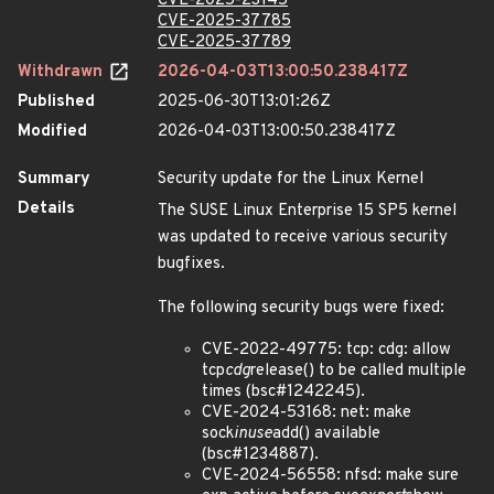
CVE-2025-23145
CVE-2025-37785
CVE-2025-37789
Withdrawn
2026-04-03T13:00:50.238417Z
Published
2025-06-30T13:01:26Z
Modified
2026-04-03T13:00:50.238417Z
Summary
Security update for the Linux Kernel
Details
The SUSE Linux Enterprise 15 SP5 kernel
was updated to receive various security
bugfixes.
The following security bugs were fixed:
CVE-2022-49775: tcp: cdg: allow
tcp
cdg
release() to be called multiple
times (bsc#1242245).
CVE-2024-53168: net: make
sock
inuse
add() available
(bsc#1234887).
CVE-2024-56558: nfsd: make sure