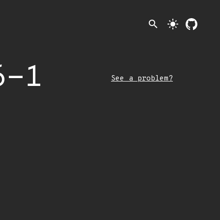
search
light_mode
6-1
See a problem?