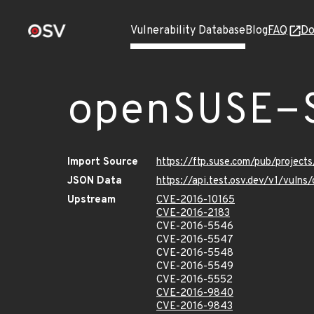
Vulnerability Database
Blog
FAQ
Do
openSUSE-
Import Source
https://ftp.suse.com/pub/projec
JSON Data
https://api.test.osv.dev/v1/vul
Upstream
CVE-2016-10165
CVE-2016-2183
CVE-2016-5546
CVE-2016-5547
CVE-2016-5548
CVE-2016-5549
CVE-2016-5552
CVE-2016-9840
CVE-2016-9843