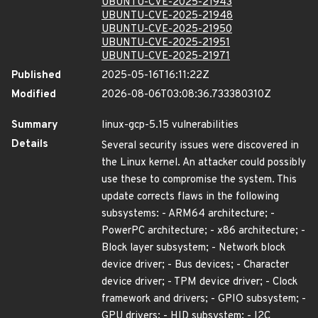
UBUNTU-CVE-2025-21943
UBUNTU-CVE-2025-21948
UBUNTU-CVE-2025-21950
UBUNTU-CVE-2025-21951
UBUNTU-CVE-2025-21971
Published
2025-05-16T16:11:22Z
Modified
2026-08-06T03:08:36.733380310Z
Summary
linux-gcp-5.15 vulnerabilities
Details
Several security issues were discovered in
the Linux kernel. An attacker could possibly
use these to compromise the system. This
update corrects flaws in the following
subsystems: - ARM64 architecture; -
PowerPC architecture; - x86 architecture; -
Block layer subsystem; - Network block
device driver; - Bus devices; - Character
device driver; - TPM device driver; - Clock
framework and drivers; - GPIO subsystem; -
GPU drivers; - HID subsystem; - I2C