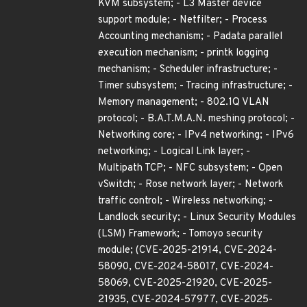
KVM subsystem; - L3 Master device
support module; - Netfilter; - Process
Accounting mechanism; - Padata parallel
execution mechanism; - printk logging
mechanism; - Scheduler infrastructure; -
Timer subsystem; - Tracing infrastructure; -
Memory management; - 802.1Q VLAN
protocol; - B.A.T.M.A.N. meshing protocol; -
Networking core; - IPv4 networking; - IPv6
networking; - Logical Link layer; -
Multipath TCP; - NFC subsystem; - Open
vSwitch; - Rose network layer; - Network
traffic control; - Wireless networking; -
Landlock security; - Linux Security Modules
(LSM) Framework; - Tomoyo security
module; (CVE-2025-21914, CVE-2024-
58090, CVE-2024-58017, CVE-2024-
58069, CVE-2025-21920, CVE-2025-
21935, CVE-2024-57977, CVE-2025-